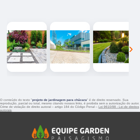
‹
›
O conteúdo do texto "
projeto de jardinagem para chácara
" é de direito reservado. Sua
reprodução, parcial ou total, mesmo citando nossos links, é proibida sem a autorização do autor.
Crime de violação de direito autoral – artigo 184 do Código Penal –
Lei 9610/98 - Lei de direitos
autorais
.