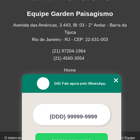
Equipe Garden Paisagismo
Avenida das Américas, 3.443, Bl: 03 - 2° Andar - Barra da
Tijuca
Rio de Janeiro - RJ - CEP: 22.631-003
(21) 97204-1964
(21) 4560-3054
Home
Empresa
Olá! Fale agora pelo WhatsApp.
Missão
Serviços
Contato
Mapa do site
Mais Serviços
O inteiro teor deste site está sujeito à proteção de direitos autorais. Copyright© Equipe