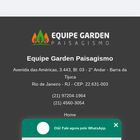
Equipe Garden Paisagismo
Avenida das Américas, 3.443, Bl: 03 - 2° Andar - Barra da
Tijuca
Rio de Janeiro - RJ - CEP: 22.631-003
(21) 97204-1964
(21) 4560-3054
Home
Empresa
Olá! Fale agora pelo WhatsApp.
Missão
Serviços