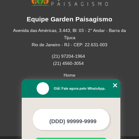
Equipe Garden Paisagismo
Avenida das Américas, 3.443, Bl: 03 - 2° Andar - Barra da
Tijuca
Rio de Janeiro - RJ - CEP: 22.631-003
(21) 97204-1964
(21) 4560-3054
Home
Empresa
Olá! Fale agora pelo WhatsApp.
Missão
Serviços
Contato
Mapa do site
Mais Serviços