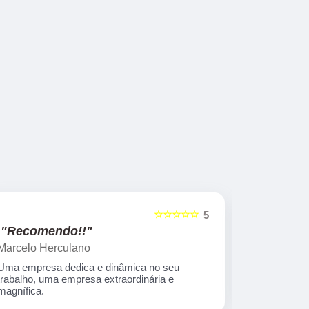
☆☆☆☆☆
5
"Recomendo!!"
"Recome
Marcelo Herculano
Adriana Ma
Uma empresa dedica e dinâmica no seu
Empresa sér
trabalho, uma empresa extraordinária e
e capacitad
magnífica.