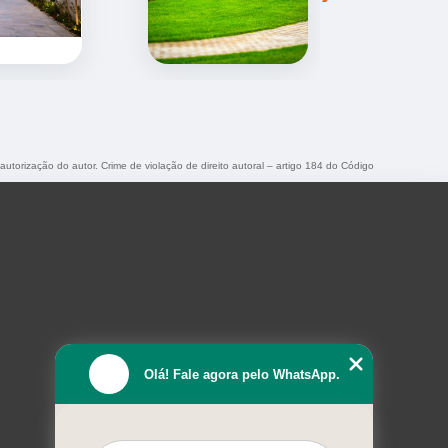
 autorização do autor. Crime de violação de direito autoral – artigo 184 do Código
Olá! Fale agora pelo WhatsApp.