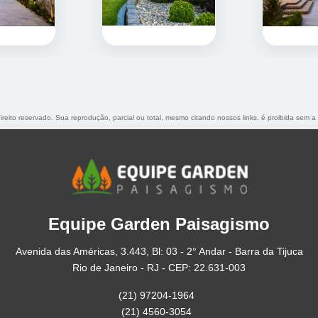
direito reservado. Sua reprodução, parcial ou total, mesmo citando nossos links, é proibida sem a
Equipe Garden Paisagismo
Avenida das Américas, 3.443, Bl: 03 - 2° Andar - Barra da Tijuca
Rio de Janeiro - RJ - CEP: 22.631-003
(21) 97204-1964
(21) 4560-3054