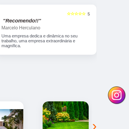
☆☆☆☆☆
5
"Recomendo!!"
"Recome
Marcelo Herculano
Adriana Ma
Uma empresa dedica e dinâmica no seu
Empresa sér
trabalho, uma empresa extraordinária e
e capacitad
magnífica.
›