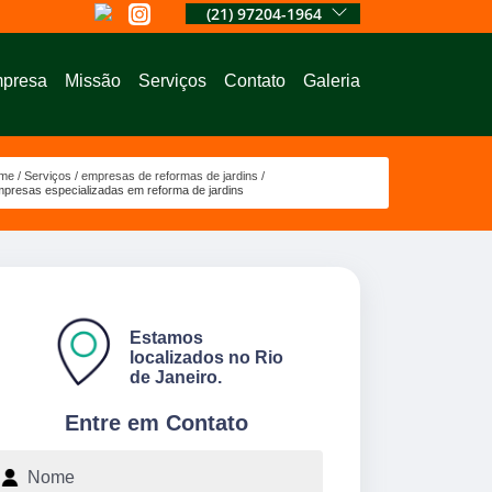
(21) 97204-1964
presa
Missão
Serviços
Contato
Galeria
me
Serviços
empresas de reformas de jardins
presas especializadas em reforma de jardins
Estamos
localizados no Rio
de Janeiro.
Entre em Contato