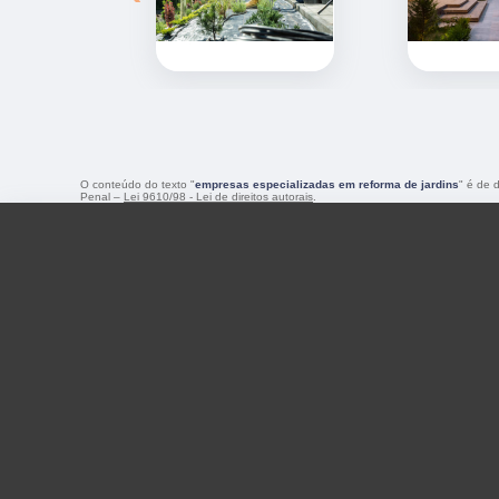
O conteúdo do texto "
empresas especializadas em reforma de jardins
" é de 
Penal –
Lei 9610/98 - Lei de direitos autorais
.