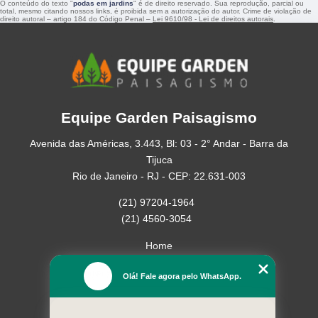
O conteúdo do texto "
podas em jardins
" é de direito reservado. Sua reprodução, parcial ou
total, mesmo citando nossos links, é proibida sem a autorização do autor. Crime de violação de
direito autoral – artigo 184 do Código Penal –
Lei 9610/98 - Lei de direitos autorais
.
Equipe Garden Paisagismo
Avenida das Américas, 3.443, Bl: 03 - 2° Andar - Barra da
Tijuca
Rio de Janeiro - RJ - CEP: 22.631-003
(21) 97204-1964
(21) 4560-3054
Home
Empresa
Olá! Fale agora pelo WhatsApp.
Missão
Serviços
Contato