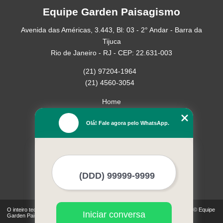
Equipe Garden Paisagismo
Avenida das Américas, 3.443, Bl: 03 - 2° Andar - Barra da
Tijuca
Rio de Janeiro - RJ - CEP: 22.631-003
(21) 97204-1964
(21) 4560-3054
Home
Empresa
Olá! Fale agora pelo WhatsApp.
Missão
Serviços
Contato
Mapa do site
Mais Serviços
O inteiro teor deste site está sujeito à proteção de direitos autorais. Copyright© Equipe
Iniciar conversa
Garden Paisagismo (Lei 9610 de 19/02/1998)