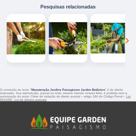
Pesquisas relacionadas
‹
›
O conteúdo do texto "
Manutenção Jardins Paisagismo Jardim Botânico
" é de direito
reservado. Sua reprodução, parcial ou total, mesmo citando nossos links, é proibida sem a
autorização do autor. Crime de violação de direito autoral – artigo 184 do Código Penal –
Lei
9610/98 - Lei de direitos autorais
.