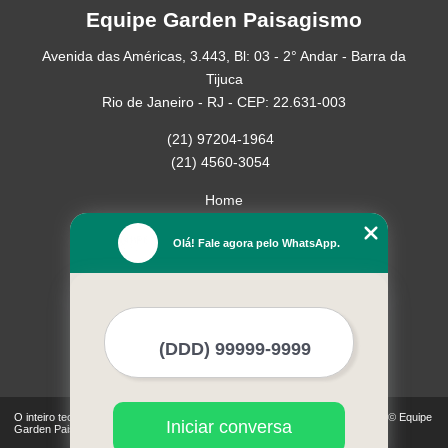
Equipe Garden Paisagismo
Avenida das Américas, 3.443, Bl: 03 - 2° Andar - Barra da
Tijuca
Rio de Janeiro - RJ - CEP: 22.631-003
(21) 97204-1964
(21) 4560-3054
Home
Empresa
Olá! Fale agora pelo WhatsApp.
Missão
Serviços
Contato
Mapa do site
Mais Serviços
O inteiro teor deste site está sujeito à proteção de direitos autorais. Copyright© Equipe
Iniciar conversa
Garden Paisagismo (Lei 9610 de 19/02/1998)