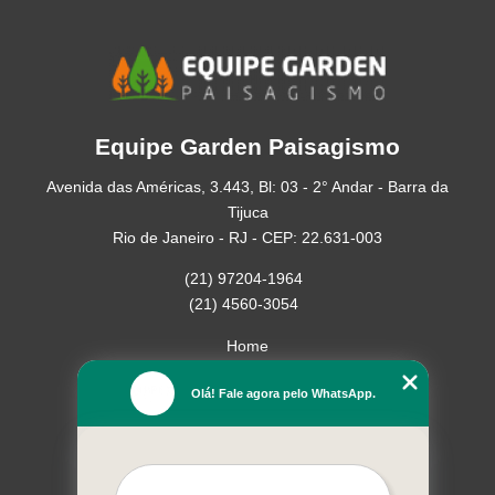
Equipe Garden Paisagismo
Avenida das Américas, 3.443, Bl: 03 - 2° Andar - Barra da
Tijuca
Rio de Janeiro - RJ - CEP: 22.631-003
(21) 97204-1964
(21) 4560-3054
Home
Empresa
Olá! Fale agora pelo WhatsApp.
Missão
Serviços
Contato
Mapa do site