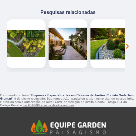
Pesquisas relacionadas
‹
›
O conteúdo do texto "
Empresas Especializadas em Reforma de Jardins Contato Onde Tem
Grumari
" é de direito reservado. Sua reprodução, parcial ou total, mesmo citando nossos links,
é proibida sem a autorização do autor. Crime de violação de direito autoral – artigo 184 do
Código Penal –
Lei 9610/98 - Lei de direitos autorais
.