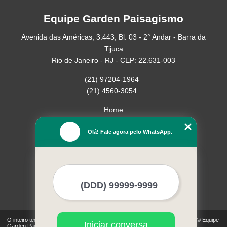
Equipe Garden Paisagismo
Avenida das Américas, 3.443, Bl: 03 - 2° Andar - Barra da
Tijuca
Rio de Janeiro - RJ - CEP: 22.631-003
(21) 97204-1964
(21) 4560-3054
Home
Empresa
Olá! Fale agora pelo WhatsApp.
Missão
Serviços
Contato
Mapa do site
Mais Serviços
O inteiro teor deste site está sujeito à proteção de direitos autorais. Copyright© Equipe
Iniciar conversa
Garden Paisagismo (Lei 9610 de 19/02/1998)